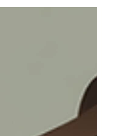
mitkommen. Reizüberflutung, Leistungsdruck und
permanente Vergleichbarkeit in den sozialen
Medien lassen viele Menschen ausbrennen, an
sich zweifeln oder in alten Mustern
steckenbleiben.