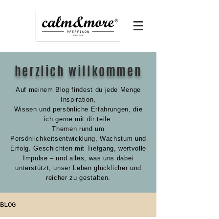
herzlich willkommen
Auf meinem Blog findest du jede Menge
Inspiration,
Wissen und persönliche Erfahrungen,
die
ich gerne mit dir teile.
Themen rund um
Persönlichkeitsentwicklung, Wachstum und
Erfolg. Geschichten mit Tiefgang, wertvolle
Impulse – und alles, was uns dabei
unterstützt, unser Leben glücklicher und
reicher zu gestalten.
BLOG