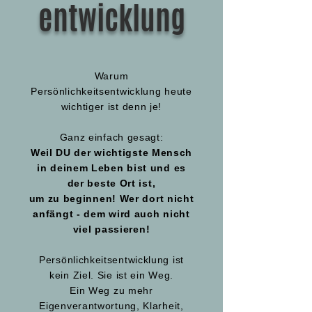
entwicklung
Warum
Persönlichkeitsentwicklung heute
wichtiger ist denn je!
Ganz einfach gesagt:
Weil DU der wichtigste Mensch
in deinem Leben bist und es
der beste Ort ist,
um zu beginnen! Wer dort nicht
anfängt - dem wird auch nicht
viel passieren!
Persönlichkeitsentwicklung ist
kein Ziel. Sie ist ein Weg.
Ein Weg zu mehr
Eigenverantwortung, Klarheit,