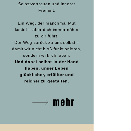
Selbstvertrauen und innerer
Freiheit.
Ein Weg, der manchmal Mut
kostet – aber dich immer näher
zu dir führt.
Der Weg zurück zu uns selbst –
damit wir nicht bloß funktionieren,
sondern wirklich leben.
Und dabei selbst in der Hand
haben, unser Leben
glücklicher, erfüllter und
reicher zu gestalten
.
mehr