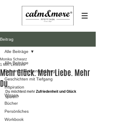
Beitrag
Alle Beiträge
Monika Schwarz
Alle Beiträge
1 Min. Lesezeit
Mehr Glück. Mehr Liebe. Mehr
Persönlichkeitsentwicklung
Geschichten mit Tiefgang
Du.
Inspiration
Du möchtest mehr 
Zufriedenheit und Glück
Wissen
spüren?
Bücher
Persönliches
Workbook