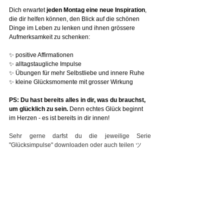
Dich erwartet 
jeden Montag eine neue Inspiration
, 
die dir helfen können, den Blick auf die schönen 
Dinge im Leben zu lenken und ihnen grössere 
Aufmerksamkeit zu schenken:
✨ positive Affirmationen
✨ alltagstaugliche Impulse
✨ Übungen für mehr Selbstliebe und innere Ruhe
✨ kleine Glücksmomente mit grosser Wirkung
PS: Du hast bereits alles in dir, was du brauchst, 
um glücklich zu sein. 
Denn echtes Glück beginnt 
im Herzen - es ist bereits in dir innen!
Sehr gerne darfst du die jeweilige Serie 
"Glücksimpulse" downloaden oder auch teilen ツ
Von Herzen ♥ Monika, dein Mentor & Coach
Alle ansehen
Aktuelle Beiträge