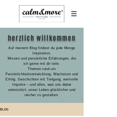
herzlich willkommen
Auf meinem Blog findest du jede Menge
Inspiration,
Wissen und persönliche Erfahrungen,
die
ich gerne mit dir teile.
Themen rund um
Persönlichkeitsentwicklung, Wachstum und
Erfolg. Geschichten mit Tiefgang, wertvolle
Impulse – und alles, was uns dabei
unterstützt, unser Leben glücklicher und
reicher zu gestalten.
BLOG